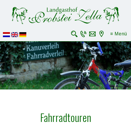
×
≡ Menü
Fahrradtouren